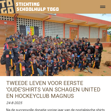
Foto's
Pagina's
●
●
●
●
●
●
●
●
TWEEDE LEVEN VOOR EERSTE
'OUDE'SHIRTS VAN SCHAGEN UNITED
EN HOCKEYCLUB MAGNUS
24-8-2025
Na de succesvolle donatie vorige jaar van de nostalgische shirts