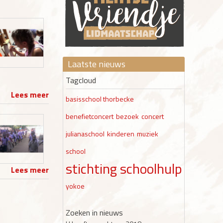
Laatste nieuws
Tagcloud
Lees meer
basisschool thorbecke
benefietconcert
bezoek
concert
julianaschool
kinderen
muziek
school
stichting schoolhulp togo
Lees meer
yokoe
Zoeken in nieuws