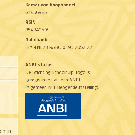
Kamer van Koophandel
61456985
RSIN
854349509
Rabobank
IBAN:NL73 RABO 0195 2052 27
ANBI-status
De Stichting Schoolhulp Togo is
geregistreerd als een ANBI
(Algemeen Nut Beogende Instelling).
o
mijn