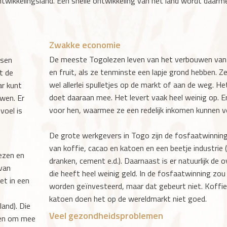
wikkelingsland. Een snelle ontwikkeling van het land wordt daarmee
Zwakke economie
De meeste Togolezen leven van het verbouwen van
nsen
en fruit, als ze tenminste een lapje grond hebben. 
et de
wel allerlei spulletjes op de markt of aan de weg. He
ar kunt
doet daaraan mee. Het levert vaak heel weinig op. E
uwen. Er
voor hen, waarmee ze een redelijk inkomen kunnen v
voel is
De grote werkgevers in Togo zijn de fosfaatwinnin
van koffie, cacao en katoen en een beetje industrie 
lezen en
dranken, cement e.d.). Daarnaast is er natuurlijk de 
 van
die heeft heel weinig geld. In de fosfaatwinning zou
et in een
worden geïnvesteerd, maar dat gebeurt niet. Koffie
katoen doen het op de wereldmarkt niet goed.
land). Die
Veel gezondheidsproblemen
den om mee