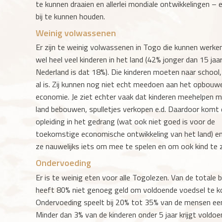
te kunnen draaien en allerlei mondiale ontwikkelingen – 
bij te kunnen houden.
Weinig volwassenen
Er zijn te weinig volwassenen in Togo die kunnen werken.
wel heel veel kinderen in het land (42% jonger dan 15 jaar
Nederland is dat 18%). Die kinderen moeten naar school, 
al is. Zij kunnen nog niet echt meedoen aan het opbouw
economie. Je ziet echter vaak dat kinderen meehelpen 
land bebouwen, spulletjes verkopen e.d. Daardoor komt
opleiding in het gedrang (wat ook niet goed is voor de
toekomstige economische ontwikkeling van het land) e
ze nauwelijks iets om mee te spelen en om ook kind te zi
Ondervoeding
Er is te weinig eten voor alle Togolezen. Van de totale 
heeft 80% niet genoeg geld om voldoende voedsel te k
Ondervoeding speelt bij 20% tot 35% van de mensen een
Minder dan 3% van de kinderen onder 5 jaar krijgt voldo