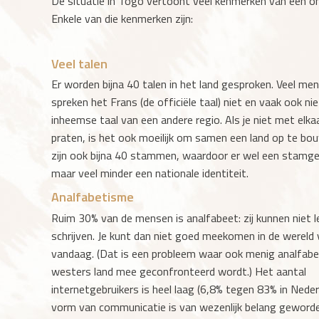
De situatie in Togo vertoont veel kenmerken van een ont
Enkele van die kenmerken zijn:
Veel talen
Er worden bijna 40 talen in het land gesproken. Veel me
spreken het Frans (de officiële taal) niet en vaak ook ni
inheemse taal van een andere regio. Als je niet met elka
praten, is het ook moeilijk om samen een land op te bo
zijn ook bijna 40 stammen, waardoor er wel een stamge
maar veel minder een nationale identiteit.
Analfabetisme
Ruim 30% van de mensen is analfabeet: zij kunnen niet 
schrijven. Je kunt dan niet goed meekomen in de wereld
vandaag. (Dat is een probleem waar ook menig analfabe
westers land mee geconfronteerd wordt.) Het aantal
internetgebruikers is heel laag (6,8% tegen 83% in Neder
vorm van communicatie is van wezenlijk belang gewor