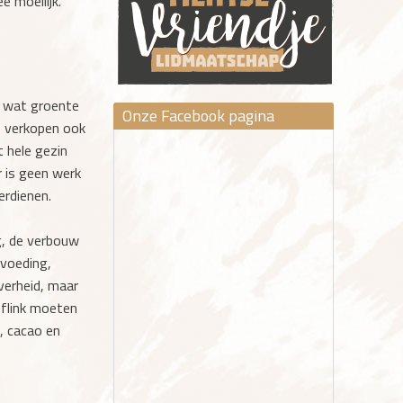
 moeilijk.
 wat groente
Onze Facebook pagina
Ze verkopen ook
t hele gezin
r is geen werk
erdienen.
g, de verbouw
(voeding,
overheid, maar
 flink moeten
, cacao en