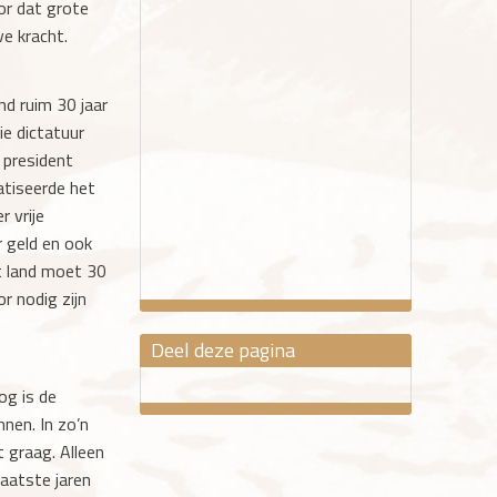
or dat grote
e kracht.
nd ruim 30 jaar
e dictatuur
 president
atiseerde het
 vrije
r geld en ook
t land moet 30
r nodig zijn
Deel deze pagina
og is de
en. In zo’n
t graag. Alleen
laatste jaren