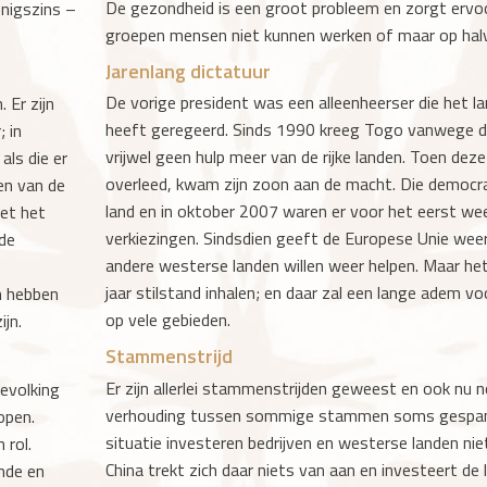
De gezondheid is een groot probleem en zorgt ervo
enigszins –
groepen mensen niet kunnen werken of maar op halv
Jarenlang dictatuur
De vorige president was een alleenheerser die het la
 Er zijn
heeft geregeerd. Sinds 1990 kreeg Togo vanwege di
; in
vrijwel geen hulp meer van de rijke landen. Toen deze
als die er
overleed, kwam zijn zoon aan de macht. Die democr
en van de
land en in oktober 2007 waren er voor het eerst weer
met het
verkiezingen. Sindsdien geeft de Europese Unie wee
 de
andere westerse landen willen weer helpen. Maar he
jaar stilstand inhalen; en daar zal een lange adem voo
n hebben
op vele gebieden.
jn.
Stammenstrijd
Er zijn allerlei stammenstrijden geweest en ook nu n
bevolking
verhouding tussen sommige stammen soms gespann
open.
situatie investeren bedrijven en westerse landen nie
 rol.
China trekt zich daar niets van aan en investeert de 
ende en