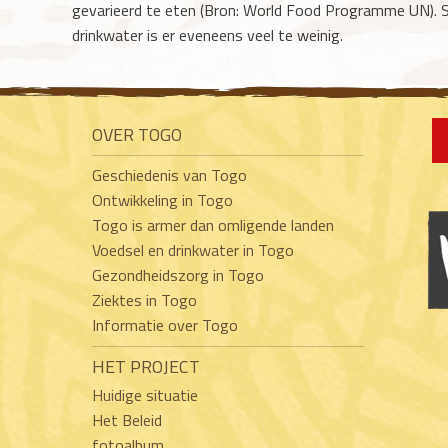
gevarieerd te eten (Bron: World Food Programme UN). 
drinkwater is er eveneens veel te weinig.
OVER TOGO
Geschiedenis van Togo
Ontwikkeling in Togo
Togo is armer dan omligende landen
Voedsel en drinkwater in Togo
Gezondheidszorg in Togo
Ziektes in Togo
Informatie over Togo
HET PROJECT
Huidige situatie
Het Beleid
fotoalbum