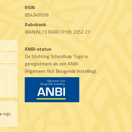
RSIN
854349509
Rabobank
IBAN:NL73 RABO 0195 2052 27
ANBI-status
De Stichting Schoolhulp Togo is
geregistreerd als een ANBI
(Algemeen Nut Beogende Instelling).
o
mijn