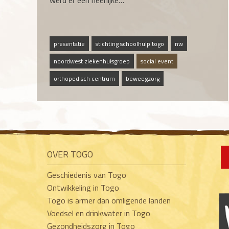
werd er een heerlijke…
presentatie
stichting schoolhulp togo
nw
noordwest ziekenhuisgroep
social event
orthopedisch centrum
beweegzorg
OVER TOGO
Geschiedenis van Togo
Ontwikkeling in Togo
Togo is armer dan omligende landen
Voedsel en drinkwater in Togo
Gezondheidszorg in Togo